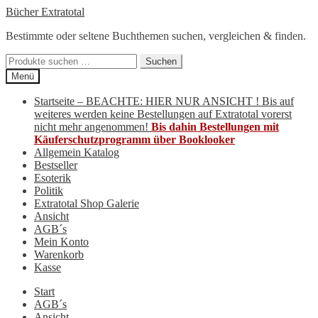
Zur
Zum
Bücher Extratotal
Navigation
Inhalt
Bestimmte oder seltene Buchthemen suchen, vergleichen & finden.
springen
springen
Suchen
Suchen
nach:
Menü
Startseite – BEACHTE: HIER NUR ANSICHT ! Bis auf
weiteres werden keine Bestellungen auf Extratotal vorerst
nicht mehr angenommen!
Bis dahin Bestellungen mit
Käuferschutzprogramm über Booklooker
Allgemein Katalog
Bestseller
Esoterik
Politik
Extratotal Shop Galerie
Ansicht
AGB´s
Mein Konto
Warenkorb
Kasse
Start
AGB´s
Ansicht