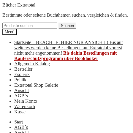
Zur
Zum
Bücher Extratotal
Navigation
Inhalt
Bestimmte oder seltene Buchthemen suchen, vergleichen & finden.
springen
springen
Suchen
Suchen
nach:
Menü
Startseite – BEACHTE: HIER NUR ANSICHT ! Bis auf
weiteres werden keine Bestellungen auf Extratotal vorerst
nicht mehr angenommen!
Bis dahin Bestellungen mit
Käuferschutzprogramm über Booklooker
Allgemein Katalog
Bestseller
Esoterik
Politik
Extratotal Shop Galerie
Ansicht
AGB´s
Mein Konto
Warenkorb
Kasse
Start
AGB´s
Ansicht