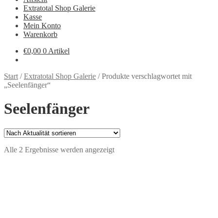
Extratotal Shop Galerie
Kasse
Mein Konto
Warenkorb
€
0,00
0 Artikel
Start
/
Extratotal Shop Galerie
/
Produkte verschlagwortet mit
„Seelenfänger“
Seelenfänger
Nach
Alle 2 Ergebnisse werden angezeigt
Aktualität
sortiert
Schwarzbuch Esoterik
€
12,00
In den Warenkorb