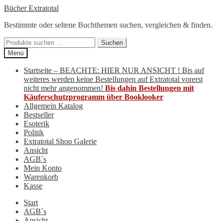
Zur
Zum
Bücher Extratotal
Navigation
Inhalt
Bestimmte oder seltene Buchthemen suchen, vergleichen & finden.
springen
springen
Suchen
Suchen
nach:
Menü
Startseite – BEACHTE: HIER NUR ANSICHT ! Bis auf
weiteres werden keine Bestellungen auf Extratotal vorerst
nicht mehr angenommen!
Bis dahin Bestellungen mit
Käuferschutzprogramm über Booklooker
Allgemein Katalog
Bestseller
Esoterik
Politik
Extratotal Shop Galerie
Ansicht
AGB´s
Mein Konto
Warenkorb
Kasse
Start
AGB´s
Ansicht