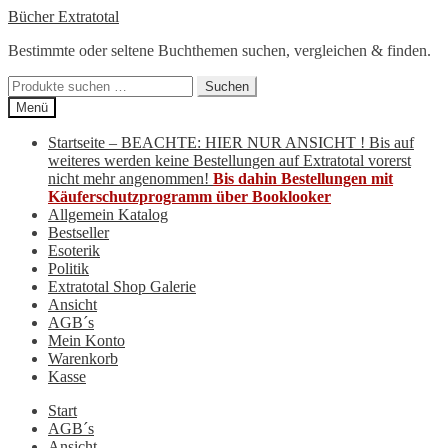
Zur
Zum
Bücher Extratotal
Navigation
Inhalt
Bestimmte oder seltene Buchthemen suchen, vergleichen & finden.
springen
springen
Suchen
Suchen
nach:
Menü
Startseite – BEACHTE: HIER NUR ANSICHT ! Bis auf
weiteres werden keine Bestellungen auf Extratotal vorerst
nicht mehr angenommen!
Bis dahin Bestellungen mit
Käuferschutzprogramm über Booklooker
Allgemein Katalog
Bestseller
Esoterik
Politik
Extratotal Shop Galerie
Ansicht
AGB´s
Mein Konto
Warenkorb
Kasse
Start
AGB´s
Ansicht