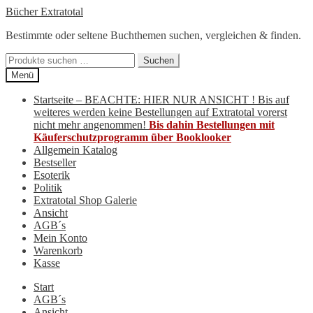
Zur
Zum
Bücher Extratotal
Navigation
Inhalt
Bestimmte oder seltene Buchthemen suchen, vergleichen & finden.
springen
springen
Suchen
Suchen
nach:
Menü
Startseite – BEACHTE: HIER NUR ANSICHT ! Bis auf
weiteres werden keine Bestellungen auf Extratotal vorerst
nicht mehr angenommen!
Bis dahin Bestellungen mit
Käuferschutzprogramm über Booklooker
Allgemein Katalog
Bestseller
Esoterik
Politik
Extratotal Shop Galerie
Ansicht
AGB´s
Mein Konto
Warenkorb
Kasse
Start
AGB´s
Ansicht